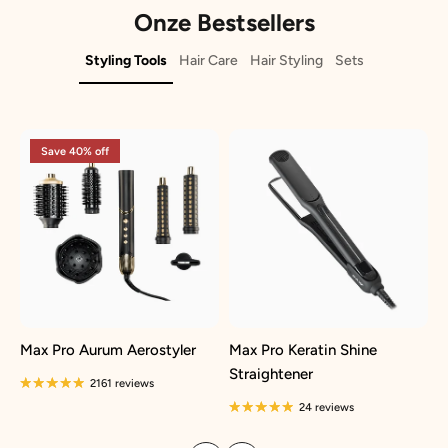
Onze Bestsellers
Styling Tools
Hair Care
Hair Styling
Sets
Save 40% off
Max Pro Aurum Aerostyler
Max Pro Keratin Shine
M
Straightener
1
2161 reviews
24 reviews